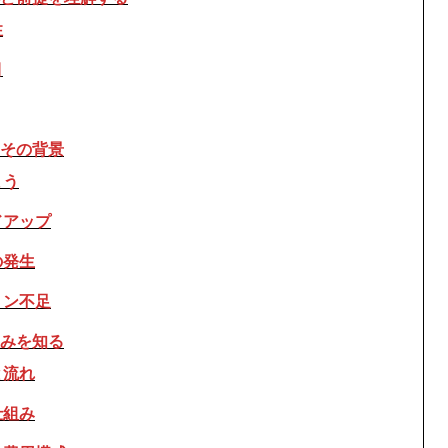
性
目
その背景
まう
ドアップ
の発生
ョン不足
みを知る
と流れ
仕組み