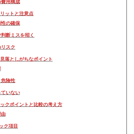
の費用構成
リットと注意点
画性の確保
で判断ミスを招く
のリスク
見落としがちなポイント
解
う危険性
っていない
ックポイントと比較の考え方
理由
ック項目