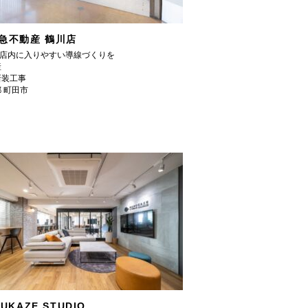
急不動産 鶴川店
で店内に入りやすい導線づくりを
産
新装工事
 町田市
UKAZE STUDIO