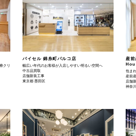
バイセル 錦糸町パルコ店
産前
Ho
療クリ
幅広い年代のお客様が入店しやすい明るい空間へ
中古品買取
包ま
店舗新装工事
産前
東京都 墨田区
店舗
神奈川