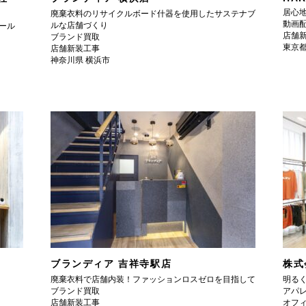
居心
廃棄衣料のリサイクルボード什器を使用したサステナブ
動画配
ルな店舗づくり
ール
店舗
ブランド買取
東京都
店舗新装工事
神奈川県 横浜市
ブランディア 吉祥寺駅店
株式
廃棄衣料で店舗内装！ファッションロスゼロを目指して
明る
ブランド買取
アパ
店舗新装工事
オフ