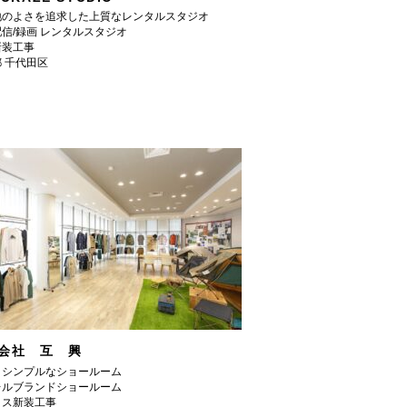
地のよさを追求した上質なレンタルスタジオ
信/録画 レンタルスタジオ
新装工事
 千代田区
会社 互 興
くシンプルなショールーム
レルブランドショールーム
ィス新装工事