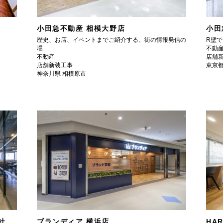
小田急不動産 相模大野店
小田
歴史、お店、イベントまでご紹介する、街の情報発信の
R壁
場
不動
不動産
店舗
店舗新装工事
東京都
神奈川県 相模原市
会社
ブランディア 横浜店
HAR