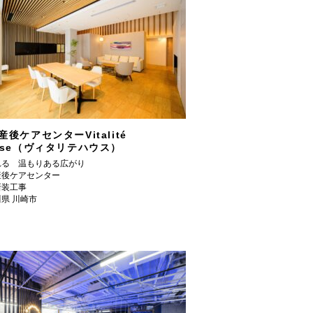
産後ケアセンターVitalité
use（ヴィタリテハウス）
れる 温もりある広がり
産後ケアセンター
新装工事
県 川崎市