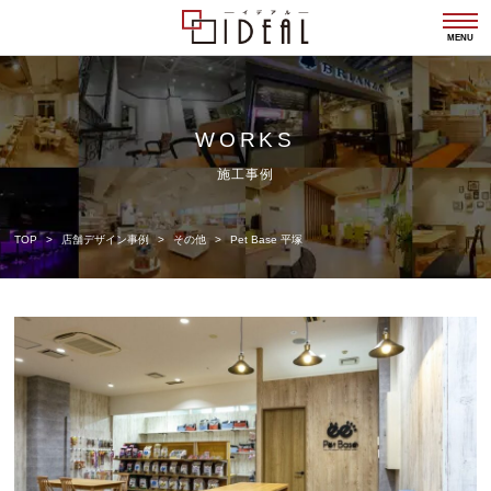
togg
navi
MENU
WORKS
施工事例
TOP
店舗デザイン事例
その他
Pet Base 平塚