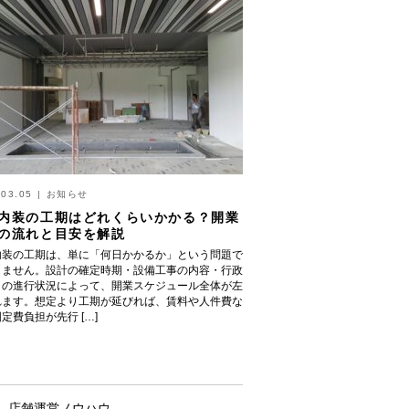
.03.05
|
お知らせ
内装の工期はどれくらいかかる？開業
の流れと目安を解説
内装の工期は、単に「何日かかるか」という問題で
りません。設計の確定時期・設備工事の内容・行政
きの進行状況によって、開業スケジュール全体が左
れます。想定より工期が延びれば、賃料や人件費な
定費負担が先行 […]
店舗運営ノウハウ