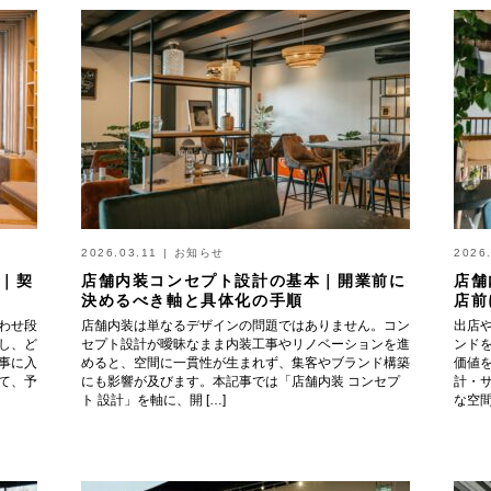
2026.03.11
|
お知らせ
2026
｜契
店舗内装コンセプト設計の基本｜開業前に
店舗
決めるべき軸と具体化の手順
店前
わせ段
店舗内装は単なるデザインの問題ではありません。コン
出店
し、ど
セプト設計が曖昧なまま内装工事やリノベーションを進
ンド
事に入
めると、空間に一貫性が生まれず、集客やブランド構築
価値
て、予
にも影響が及びます。本記事では「店舗内装 コンセプ
計・
ト 設計」を軸に、開 […]
な空間