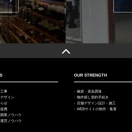
S
OUR STRENGTH
装工事
融資・資金調達
舗デザイン
物件探し契約手続き
知らせ
店舗デザイン設計・施工
務提携
WEBサイトの制作・集客
規開業ノウハウ
舗運営ノウハウ