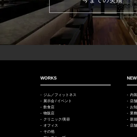
今までの実績
WORKS
NEW
ジム／フィットネス
内
展示会 / イベント
店
飲食店
お
物販店
業
クリニック/美容
新
オフィス
店
その他