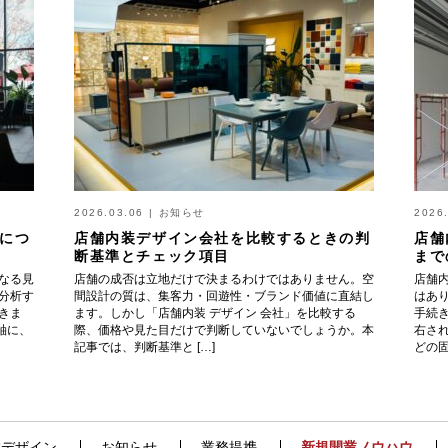
2026.03.06
|
お知らせ
2026
につ
店舗内装デザイン会社を比較するときの判
店舗
断基準とチェック項目
まで
なる見
店舗の成否は立地だけで決まるわけではありません。空
店舗
分析す
間設計の質は、集客力・回遊性・ブランド価値に直結し
はあ
きま
ます。しかし「店舗内装 デザイン 会社」を比較する
手続
軸に、
際、価格や見た目だけで判断していないでしょうか。本
右さ
記事では、判断基準と […]
どの固
舗デザイン
お知らせ
業務提携
新規開業ノウハウ