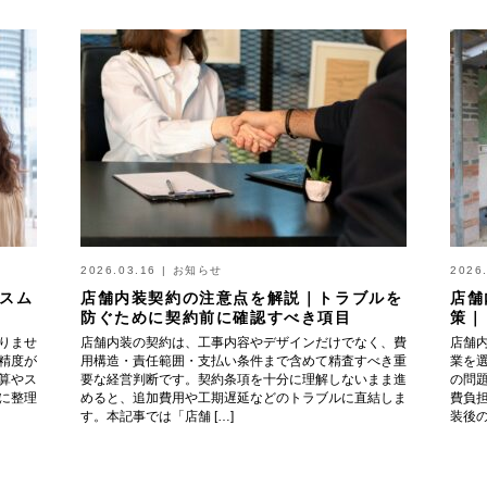
2026.03.16
|
お知らせ
2026
スム
店舗内装契約の注意点を解説｜トラブルを
店舗
防ぐために契約前に確認すべき項目
策｜
りませ
店舗内装の契約は、工事内容やデザインだけでなく、費
店舗
精度が
用構造・責任範囲・支払い条件まで含めて精査すべき重
業を
算やス
要な経営判断です。契約条項を十分に理解しないまま進
の問
に整理
めると、追加費用や工期遅延などのトラブルに直結しま
費負
す。本記事では「店舗 […]
装後の