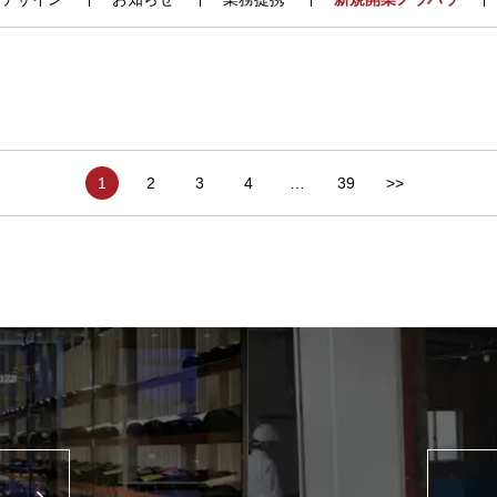
1
2
3
4
…
39
>>