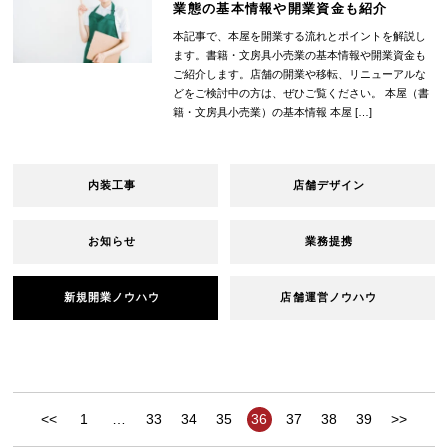
業態の基本情報や開業資金も紹介
本記事で、本屋を開業する流れとポイントを解説し
ます。書籍・文房具小売業の基本情報や開業資金も
ご紹介します。店舗の開業や移転、リニューアルな
どをご検討中の方は、ぜひご覧ください。 本屋（書
籍・文房具小売業）の基本情報 本屋 […]
内装工事
店舗デザイン
お知らせ
業務提携
新規開業ノウハウ
店舗運営ノウハウ
<<
1
…
33
34
35
36
37
38
39
>>