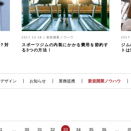
2017.12.18
|
新規開業ノウハウ
2017
？対
スポーツジムの内装にかかる費用を節約す
ジム
る3つの方法！
トは
舗デザイン
お知らせ
業務提携
新規開業ノウハウ
1
…
30
31
32
33
34
35
36
…
3