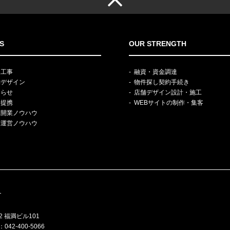
S
OUR STRENGTH
装工事
融資・資金調達
舗デザイン
物件探し契約手続き
知らせ
店舗デザイン設計・施工
務提携
WEBサイトの制作・集客
規開業ノウハウ
舗運営ノウハウ
T
2 福満ビル101
：042-400-5066