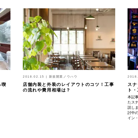
2018.02.15
|
新規開業ノウハウ
2018
る喫
店舗内装と外装のレイアウトのコツ！工事
スナ
の流れや費用相場は？
ト・
本記
たス
説し
討中
イン・