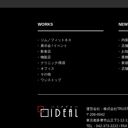
WORKS
NEW
ジム／フィットネス
内
展示会 / イベント
店
飲食店
お
物販店
業
クリニック/美容
新
オフィス
店
その他
ワンストップ
運営会社：株式会社TRUS
〒206-0042
東京都多摩市山王下1-12-1
TEL：
042-373-2222
/ FAX