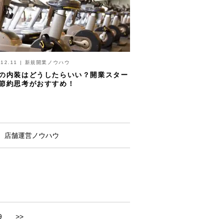
.12.11
|
新規開業ノウハウ
の内装はどうしたらいい？開業スター
節約思考がおすすめ！
店舗運営ノウハウ
9
>>