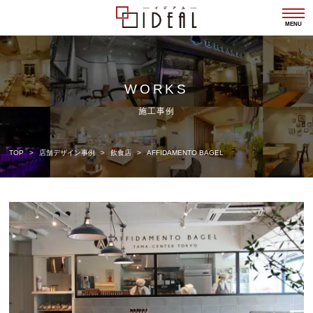
togg
navi
MENU
WORKS
施工事例
TOP
店舗デザイン事例
飲食店
AFFIDAMENTO BAGEL