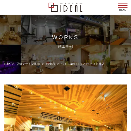
togg
navi
MENU
WORKS
施工事例
TOP
店舗デザイン事例
飲食店
GRILL&BEER SAIBOKU 川越店