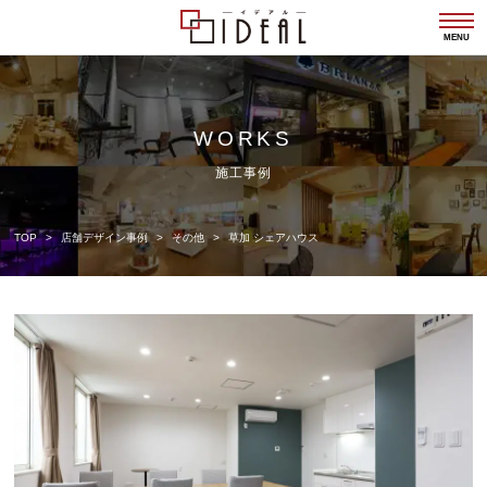
togg
navi
MENU
WORKS
施工事例
TOP
店舗デザイン事例
その他
草加 シェアハウス