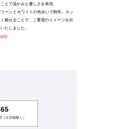
ることで温かみと優しさを表現。
グリーンとホワイトの色合いで制作。カッ
多く載せることで、ご要望のイメージを伝
夫いたしました。
.com/
865
8:00（土日祝除く）