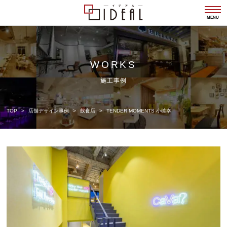
togg
navi
MENU
WORKS
施工事例
TOP
店舗デザイン事例
飲食店
TENDER MOMENTS 小確幸