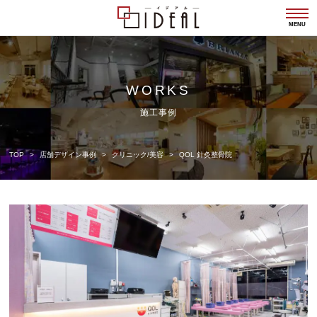
togg
navi
MENU
WORKS
施工事例
TOP
店舗デザイン事例
クリニック/美容
QOL 針灸整骨院