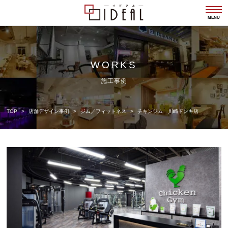
togg
navi
MENU
WORKS
施工事例
TOP
店舗デザイン事例
ジム／フィットネス
チキンジム 川崎ドンキ店