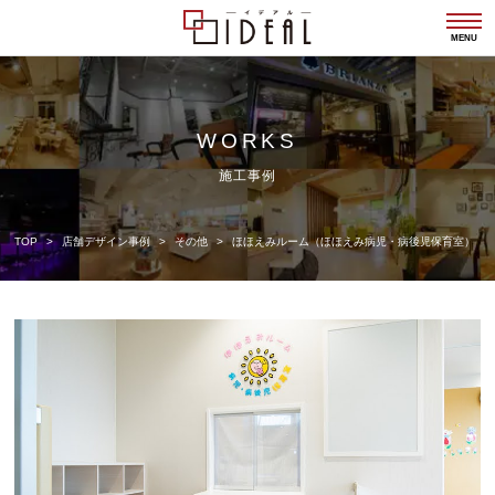
togg
navi
MENU
WORKS
施工事例
TOP
店舗デザイン事例
その他
ほほえみルーム（ほほえみ病児・病後児保育室）