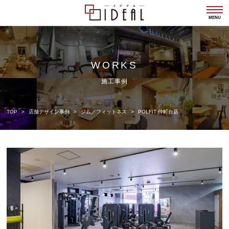
togg
navi
MENU
WORKS
施工事例
TOP
店舗デザイン事例
ジム／フィットネス
POLFIT 仲町台店