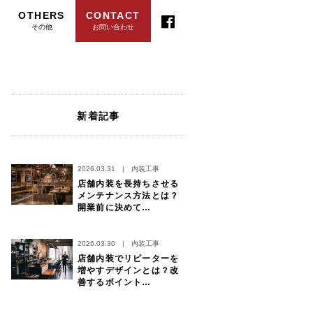
OTHERS
CONTACT
その他
お問い合わせ
新着記事
2026.03.31
|
内装工事
店舗内装を長持ちさせる
メンテナンス方法とは？
開業前に決めて…
2026.03.30
|
内装工事
店舗内装でリピーターを
増やすデザインとは？改
善するポイント…