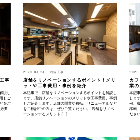
2023.04.24
|
内装工事
2023
工事
店舗をリノベーションするポイント！メリ
カフ
ットや工事費用・事例を紹介
業の
解説し
本記事で、店舗をリノベーションするポイントを解説し
本記
用もご
ます。店舗リノベーションのメリットや工事費用、事例
しま
どをご
もご紹介します。店舗の開業や移転、リニューアルなど
例、
に必要
をご検討中の方は、ぜひご覧ください。 店舗をリノベ
移転
ーションするメリット […]
ださい