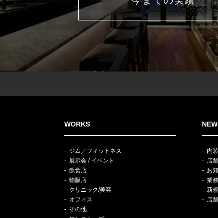
今までの実績
WORKS
NEW
ジム／フィットネス
内
展示会 / イベント
店
飲食店
お
物販店
業
クリニック/美容
新
オフィス
店
その他