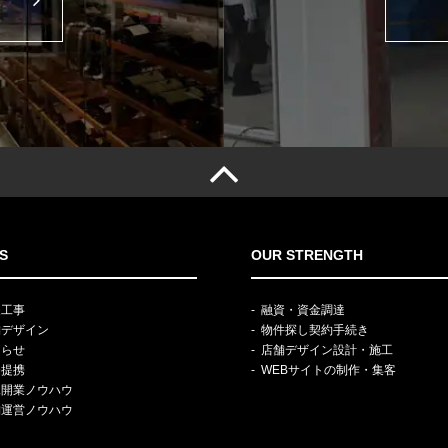
S
OUR STRENGTH
装工事
融資・資金調達
舗デザイン
物件探し契約手続き
知らせ
店舗デザイン設計・施工
務提携
WEBサイトの制作・集客
規開業ノウハウ
舗運営ノウハウ