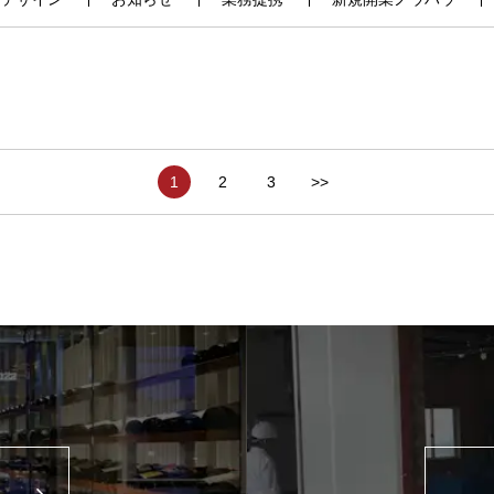
1
2
3
>>