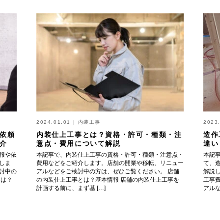
2024.01.01
|
内装工事
2023
依頼
内装仕上工事とは？資格・許可・種類・注
造作
介
意点・費用について解説
違い
報や依
本記事で、内装仕上工事の資格・許可・種類・注意点・
本記
しま
費用などをご紹介します。店舗の開業や移転、リニュー
て、
討中の
アルなどをご検討中の方は、ぜひご覧ください。 店舗
解説
とは？
の内装仕上工事とは？基本情報 店舗の内装仕上工事を
工事
計画する前に、まず基 […]
アルな