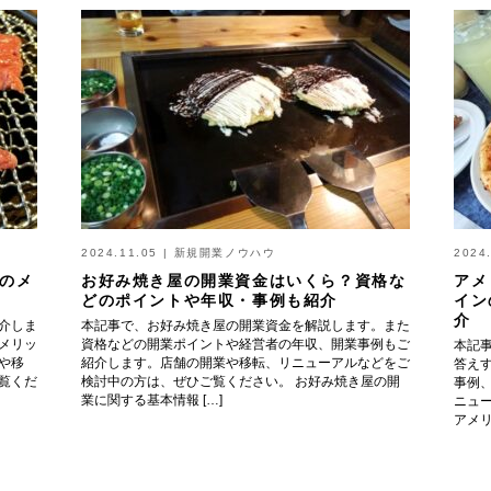
2024.11.05
|
新規開業ノウハウ
2024
のメ
お好み焼き屋の開業資金はいくら？資格な
アメ
どのポイントや年収・事例も紹介
イン
介
介しま
本記事で、お好み焼き屋の開業資金を解説します。また
メリッ
資格などの開業ポイントや経営者の年収、開業事例もご
本記
や移
紹介します。店舗の開業や移転、リニューアルなどをご
答え
覧くだ
検討中の方は、ぜひご覧ください。 お好み焼き屋の開
事例
業に関する基本情報 […]
ニュ
アメリ