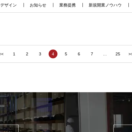
舗デザイン
お知らせ
業務提携
新規開業ノウハウ
<<
1
2
3
4
5
6
7
…
25
>