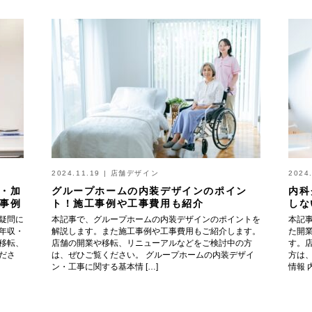
2024.11.19
|
店舗デザイン
2024
・加
グループホームの内装デザインのポイン
内科
事例
ト！施工事例や工事費用も紹介
しな
疑問に
本記事で、グループホームの内装デザインのポイントを
本記
年収・
解説します。また施工事例や工事費用もご紹介します。
た開
移転、
店舗の開業や移転、リニューアルなどをご検討中の方
す。
ださ
は、ぜひご覧ください。 グループホームの内装デザイ
方は
ン・工事に関する基本情 […]
情報 