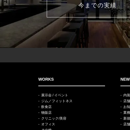
今までの実績
WORKS
NEW
展示会 / イベント
内
ジム／フィットネス
店
飲食店
お
物販店
業
クリニック/美容
新
オフィス
店