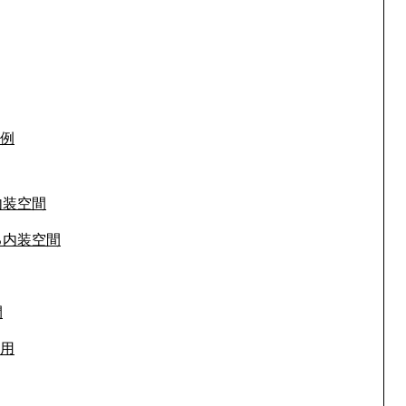
例
内装空間
る内装空間
間
用