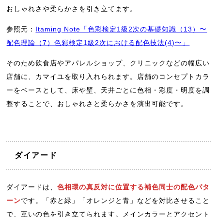
おしゃれさや柔らかさを引き立てます。
参照元：
Itaming Note「色彩検定1級2次の基礎知識（13）〜
配色理論（7）色彩検定1級2次における配色技法(4)〜」
そのため飲食店やアパレルショップ、クリニックなどの幅広い
店舗に、カマイユを取り入れられます。店舗のコンセプトカラ
ーをベースとして、床や壁、天井ごとに色相・彩度・明度を調
整することで、おしゃれさと柔らかさを演出可能です。
ダイアード
ダイアードは、
色相環の真反対に位置する補色同士の配色パタ
ーン
です。「赤と緑」「オレンジと青」などを対比させること
で、互いの色を引き立てられます。メインカラーとアクセント