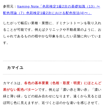
参照元：
Itaming Note「色彩検定1級2次の基礎知識（13）〜
配色理論（7）色彩検定1級2次における配色技法(4)〜」
したがって幅広い業種・業態に、ドミナントトーンを取り入れ
ることが可能です。例えばクリニックや不動産屋のように、お
しゃれであるものの穏やかな印象を出したい店舗に向いていま
す。
カマイユ
カマイユは、
各色の基本要素（色相・彩度・明度）にほとんど
差がない配色パターン
です。例えば「濃い赤と薄い赤」「濃い
緑と薄い緑」などの組み合わせになります。遠くから見るとほ
ぼ同じ色に見えますが、近づくとほのかな違いを感じさせて、