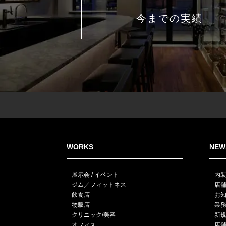
今までの実績
WORKS
NEW
展示会 / イベント
内
ジム／フィットネス
店
飲食店
お
物販店
業
クリニック/美容
新
オフィス
店