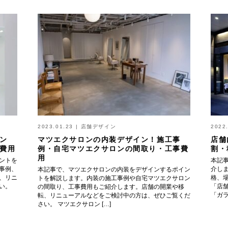
2023.01.23
|
店舗デザイン
2022
ン
マツエクサロンの内装デザイン！施工事
店舗
費用
例・自宅マツエクサロンの間取り・工事費
割・
用
ントを
本記
事例、
介し
本記事で、マツエクサロンの内装をデザインするポイン
、リニ
格、
トを解説します。内装の施工事例や自宅マツエクサロン
い。
「店
の間取り、工事費用もご紹介します。店舗の開業や移
「ガラ
転、リニューアルなどをご検討中の方は、ぜひご覧くだ
さい。 マツエクサロン […]