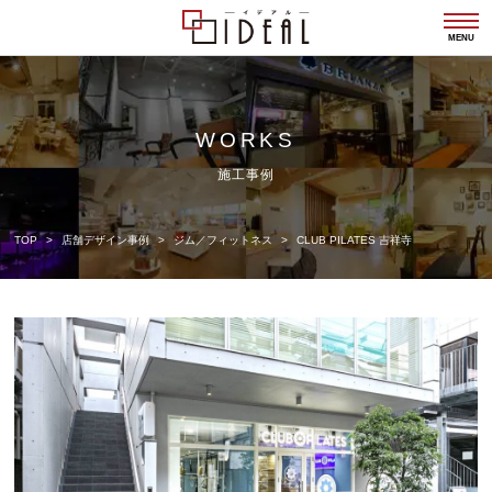
togg
navi
MENU
WORKS
施工事例
TOP
店舗デザイン事例
ジム／フィットネス
CLUB PILATES 吉祥寺