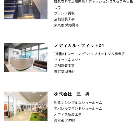
廃棄衣料で店舗内装！ファッションロスゼロを目指
して
ブランド買取
店舗新装工事
東京都 武蔵野市
メディカル・フィット24
”施術×トレーニング” ハイブリットジム初出店
フィットネスジム
店舗新装工事
東京都 練馬区
株式会社 互 興
明るくシンプルなショールーム
アパレルブランドショールーム
オフィス新装工事
東京都 渋谷区