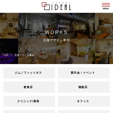
togg
navi
MENU
WORKS
店舗デザイン事例
TOP
店舗デザイン事例
ジム／フィットネス
展示会 / イベント
飲食店
物販店
クリニック/美容
オフィス