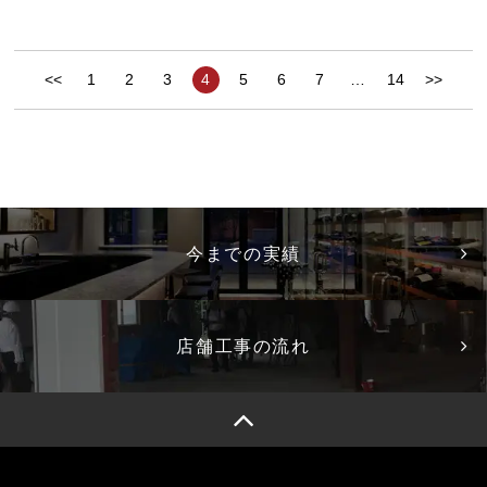
<<
1
2
3
4
5
6
7
…
14
>>
今までの実績
店舗工事の流れ