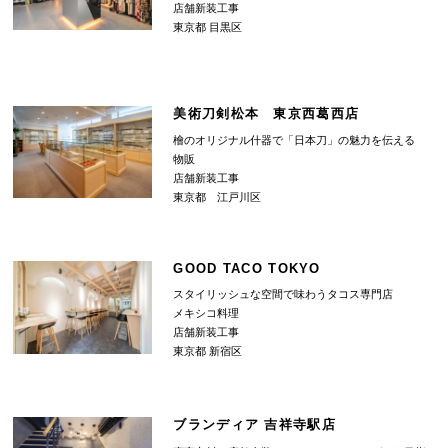
店舗新装工事
東京都 目黒区
美術刀剣松本 東京西葛西店
檜のオリジナル什器で「日本刀」の魅力を伝える
物販
店舗新装工事
東京都 江戸川区
GOOD TACO TOKYO
スタイリッシュな空間で味わうタコス専門店
メキシコ料理
店舗新装工事
東京都 新宿区
ブランディア 吉祥寺駅店