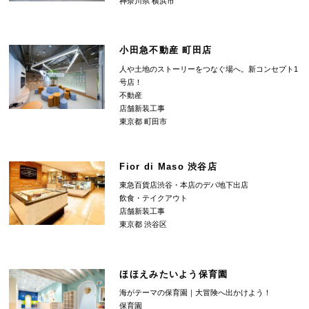
神奈川県 横浜市
小田急不動産 町田店
人や土地のストーリーをつなぐ場へ。新コンセプト1
号店！
不動産
店舗新装工事
東京都 町田市
Fior di Maso 渋谷店
東急百貨店渋谷・本店のデパ地下出店
飲食・テイクアウト
店舗新装工事
東京都 渋谷区
ほほえみたいよう保育園
海がテーマの保育園｜大冒険へ出かけよう！
保育園