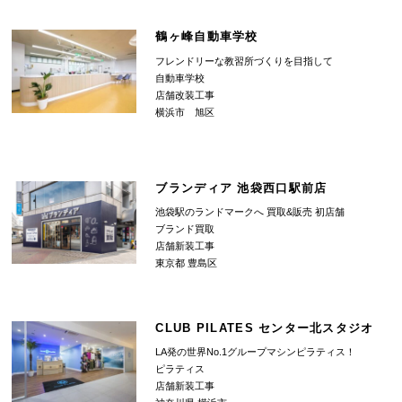
鶴ヶ峰自動車学校
フレンドリーな教習所づくりを目指して
自動車学校
店舗改装工事
横浜市 旭区
ブランディア 池袋西口駅前店
池袋駅のランドマークへ 買取&販売 初店舗
ブランド買取
店舗新装工事
東京都 豊島区
CLUB PILATES センター北スタジオ
LA発の世界No.1グループマシンピラティス！
ピラティス
店舗新装工事