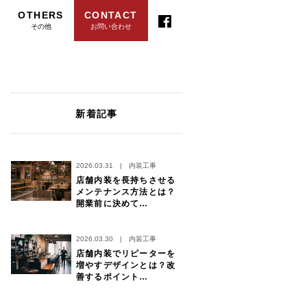
OTHERS
CONTACT
その他
お問い合わせ
新着記事
2026.03.31
|
内装工事
店舗内装を長持ちさせる
メンテナンス方法とは？
開業前に決めて…
2026.03.30
|
内装工事
店舗内装でリピーターを
増やすデザインとは？改
善するポイント…