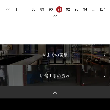
<<
1
…
88
89
90
91
92
93
94
…
117
>>
今までの実績
店舗工事の流れ