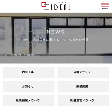
togg
navi
MENU
NEWS
物件・店舗工事に関する「今」知りたい情報
TOP
NEWS
NEWS
内装工事
店舗デザイン
お知らせ
業務提携
新規開業ノウハウ
店舗運営ノウハウ