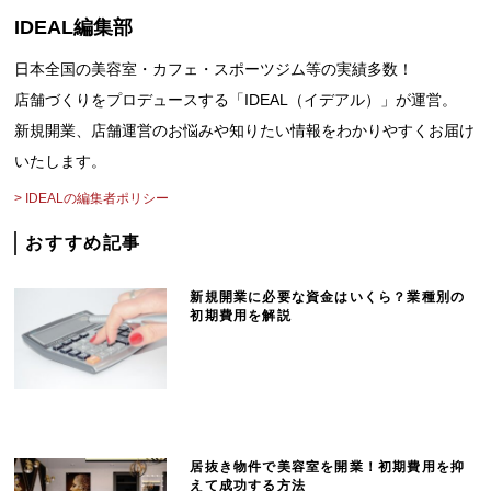
IDEAL編集部
問
日本全国の美容室・カフェ・スポーツジム等の実績多数！
店舗づくりをプロデュースする「IDEAL（イデアル）」が運営。
い
新規開業、店舗運営のお悩みや知りたい情報をわかりやすくお届け
合
いたします。
> IDEALの編集者ポリシー
わ
おすすめ記事
せ
新規開業に必要な資金はいくら？業種別の
初期費用を解説
は
こ
ち
居抜き物件で美容室を開業！初期費用を抑
えて成功する方法
ら