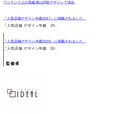
ワンランク上の高級感は内装デザインで演出
店
『人気店舗デザイン年鑑2017』に掲載されました。
舗
『人気店舗 デザイン年鑑 20…
工
『人気店舗デザイン年鑑2018』に掲載されました。
『人気店舗 デザイン年鑑 20…
事
の
監修者
ご
相
談
お