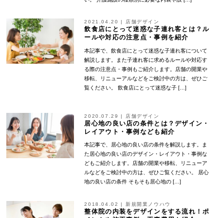
2021.04.20
|
店舗デザイン
飲食店にとって迷惑な子連れ客とは？ル
ールや対応の注意点・事例を紹介
本記事で、飲食店にとって迷惑な子連れ客について
解説します。また子連れ客に求めるルールや対応す
る際の注意点・事例もご紹介します。店舗の開業や
移転、リニューアルなどをご検討中の方は、ぜひご
覧ください。 飲食店にとって迷惑な子 […]
2020.07.29
|
店舗デザイン
居心地の良い店の条件とは？デザイン・
レイアウト・事例なども紹介
本記事で、居心地の良い店の条件を解説します。ま
た居心地の良い店のデザイン・レイアウト・事例な
どもご紹介します。店舗の開業や移転、リニューア
ルなどをご検討中の方は、ぜひご覧ください。 居心
地の良い店の条件 そもそも居心地の […]
2018.04.02
|
新規開業ノウハウ
整体院の内装をデザインをする流れ！ポ