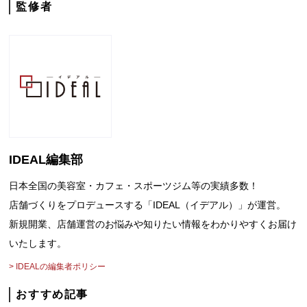
の
監修者
ご
相
談
お
IDEAL編集部
問
日本全国の美容室・カフェ・スポーツジム等の実績多数！
店舗づくりをプロデュースする「IDEAL（イデアル）」が運営。
い
新規開業、店舗運営のお悩みや知りたい情報をわかりやすくお届け
合
いたします。
> IDEALの編集者ポリシー
わ
おすすめ記事