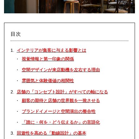
目次
インテリアが集客に与える影響とは
視覚情報と第一印象の関係
空間デザインが来店動機を左右する理由
雰囲気と体験価値の相関性
店舗の「コンセプト設計」がすべての軸になる
顧客の期待と店舗の世界観を一致させる
ブランドイメージと空間演出の整合性
「誰に・何を・どう伝えるか」の言語化
回遊性を高める「動線設計」の基本