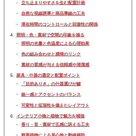
立ち止まりやすさを生む配置計画
自然な視線誘導と商品導線の工夫
滞在時間のコントロールと回遊性の関係
照明・色・素材で空間の印象を操る
照明の光量と色温度による心理効果
色の組み合わせと感情のリンク
素材の質感が与える信頼感や清潔感
家具・什器の選定と配置ポイント
「目的ありき」の什器選びが鍵
統一感とアクセントのバランス
可変性と拡張性を備えたレイアウト
インテリア小物と植物で魅力を補強
香り・音・素材で五感に訴える工夫
観葉植物による居心地と動線補助