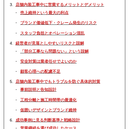
店舗内装工事中に営業するメリットとデメリット
売上維持という最大の利点
ブランド価値低下・クレーム発生のリスク
スタッフ負担とオペレーション混乱
経営者が見落としやすいリスクと誤解
「部分工事なら問題ない」という誤解
安全対策は業者任せでよいのか
顧客心理への配慮不足
店舗内装工事中でもトラブルを防ぐ具体的対策
事前説明と告知設計
工程分離と施工時間帯の最適化
仮囲いデザインとブランド維持
成功事例に見る判断基準と戦略設計
営業継続を選び成功したケース