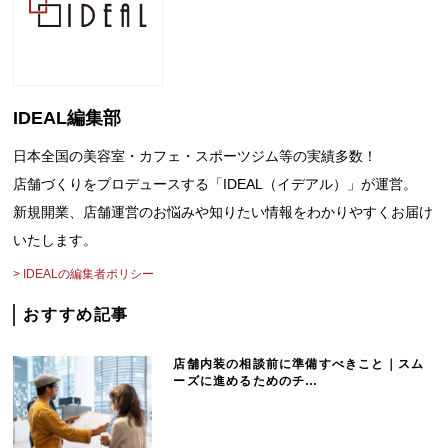
談
お
IDEAL編集部
問
日本全国の美容室・カフェ・スポーツジム等の実績多数！
店舗づくりをプロデュースする「IDEAL（イデアル）」が運営。
い
新規開業、店舗運営のお悩みや知りたい情報をわかりやすくお届け
合
いたします。
> IDEALの編集者ポリシー
わ
おすすめ記事
せ
店舗内装の相談前に準備すべきこと｜スム
ーズに進めるためのチ…
は
こ