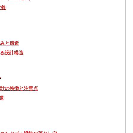
定義
みと構造
する設計構造
れ
計の特徴と注意点
徴