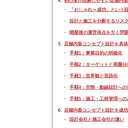
初心者が誤解しやすい店舗内装
「おしゃれ＝成功」という
設計と施工を分断するリス
開業後の運営視点を欠く問
店舗内装コンセプト設計を具体
手順1：事業目的の明確化
手順2：ターゲットと商圏分
手順3：世界観と言語化
手順4：空間・動線設計への
手順5：施工・工程管理への
店舗内装コンセプト設計を成功
設計会社と施工会社の違い