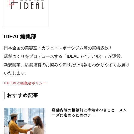
談
お
IDEAL編集部
問
日本全国の美容室・カフェ・スポーツジム等の実績多数！
店舗づくりをプロデュースする「IDEAL（イデアル）」が運営。
い
新規開業、店舗運営のお悩みや知りたい情報をわかりやすくお届け
合
いたします。
> IDEALの編集者ポリシー
わ
おすすめ記事
せ
店舗内装の相談前に準備すべきこと｜スム
ーズに進めるためのチ…
は
こ