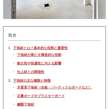
目次
下地材とは？基本的な役割と重要性
下地材が果たす構造的な役割
耐久性や快適性に与える影響
仕上材との関係性
下地材の主な種類と特徴
木質系下地材（合板・パーティクルボードなど）
石膏ボードやプラスターボード
鋼製下地材