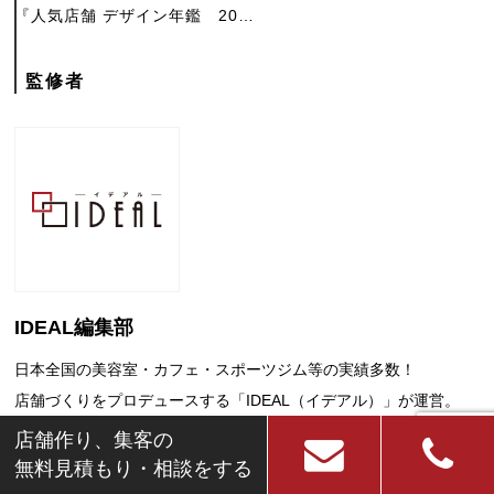
『人気店舗 デザイン年鑑 20…
事
の
監修者
ご
相
談
お
IDEAL編集部
問
日本全国の美容室・カフェ・スポーツジム等の実績多数！
店舗づくりをプロデュースする「IDEAL（イデアル）」が運営。
い
新規開業、店舗運営のお悩みや知りたい情報をわかりやすくお届け
店舗作り、集客の
合
いたします。
無料見積もり・相談をする