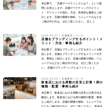
本記事で、「店舗マーケティングとは？」という疑
問にお答えします。店舗マーケティングのメリッ
ト・デメリットや流れ、方法、具体的な施策もご紹
介します。店舗の開業や移転、リニューアルなどを
ご検討中の方は、ぜひご覧ください。 店 […]
2023.03.27
|
店舗運営ノウハウ
店舗をブランディングするポイント！メ
リット・方法・事例も紹介
本記事で、店舗をブランディングするポイントを解
説します。店舗をブランディングするメリットや方
法、事例もご紹介します。店舗の開業や移転、リニ
ューアルなどをご検討中の方は、ぜひご覧くださ
い。 店舗のブランディングとは？メリッ […]
2023.03.20
|
店舗運営ノウハウ
飲食店における席数の目安と計算！席の
種類・配置・事例も紹介
本記事で、飲食店における席数の目安と計算方法を
解説します。飲食店における席の種類や配置・事例
もご紹介します。店舗の開業や移転、リニューアル
などをご検討中の方は、ぜひご覧ください。 飲食店