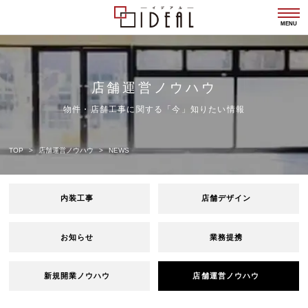
togg
navi
MENU
店舗運営ノウハウ
物件・店舗工事に関する「今」知りたい情報
TOP
店舗運営ノウハウ
NEWS
内装工事
店舗デザイン
お知らせ
業務提携
新規開業ノウハウ
店舗運営ノウハウ