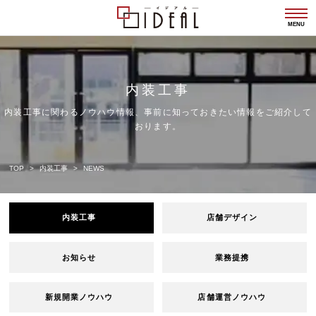
togg
navi
MENU
内装工事
内装工事に関わるノウハウ情報、事前に知っておきたい情報をご紹介して
おります。
TOP
内装工事
NEWS
内装工事
店舗デザイン
お知らせ
業務提携
新規開業ノウハウ
店舗運営ノウハウ