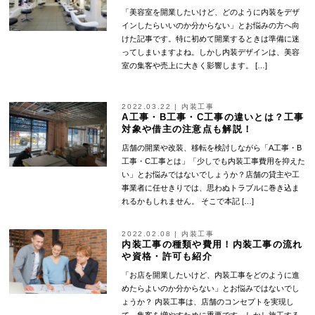
「美容室を開業したいけど、どのように内装をデザ
インしたらいいのか分からない」とお悩みの方へ向
けた記事です。特に初めて開業するときは準備に迷
ってしまいますよね。しかし内装デザインは、美容
室の集客や売上に大きく影響します。 […]
2022.03.22
|
内装工事
A工事・B工事・C工事の違いとは？工事
対象や借主の注意点も解説！
店舗の開業や改装、移転を検討しながら「A工事・B
工事・C工事とは」「少しでも内装工事費用を抑えた
い」とお悩みではないでしょうか？店舗の貸主や工
事業者に任せきりでは、思わぬトラブルに巻き込ま
れるかもしれません。 そこで本記 […]
2022.02.08
|
内装工事
内装工事の種類や費用！内装工事の流れ
や資格・許可も紹介
「お店を開業したいけど、内装工事をどのように進
めたらよいのか分からない」とお悩みではないでし
ょうか？ 内装工事は、店舗のコンセプトを実現し
て、集客を増やすために重要です。しかし施工する