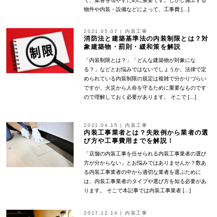
物件や内装・設備などによって、工事費 […]
2021.05.07
|
内装工事
消防法と建築基準法の内装制限とは？対
象建築物・罰則・緩和策を解説
「内装制限とは？」「どんな建築物が対象にな
る？」などとお悩みではないでしょうか。法律で定
められている内装制限の規定は複雑で分かりづらい
ですが、火災から人命を守るために重要なものです
ので理解しておく必要があります。 そこで […]
2021.04.15
|
内装工事
内装工事業者とは？失敗例から業者の選
び方や工事費用までを解説！
「店舗の内装工事を任せられる内装工事業者の選び
方が分からない」とお悩みではありませんか？数あ
る内装工事業者の中から適切な業者を選ぶために
は、内装工事業者のタイプや選び方を知る必要があ
ります。 そこで本記事では内装工事業者 […]
2017.12.14
|
内装工事