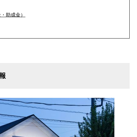
金・助成金）
報