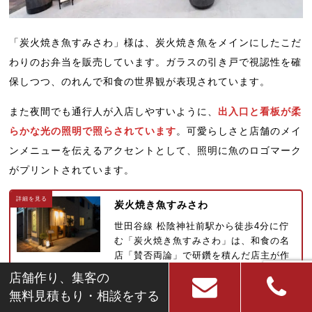
「炭火焼き魚すみさわ」様は、炭火焼き魚をメインにしたこだ
わりのお弁当を販売しています。ガラスの引き戸で視認性を確
保しつつ、のれんで和食の世界観が表現されています。
また夜間でも通行人が入店しやすいように、
出入口と看板が柔
らかな光の照明で照らされています
。可愛らしさと店舗のメイ
ンメニューを伝えるアクセントとして、照明に魚のロゴマーク
がプリントされています。
炭火焼き魚すみさわ
世田谷線 松陰神社前駅から徒歩4分に佇
む「炭火焼き魚すみさわ」は、和食の名
店「賛否両論」で研鑽を積んだ店主が作
るこだわりの炭火焼き魚のお弁当屋さん
店舗作り、集客の
です。 店内は、割烹料理店をイメ…
無料見積もり・相談をする