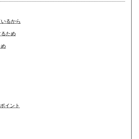
ているから
するため
ため
ポイント