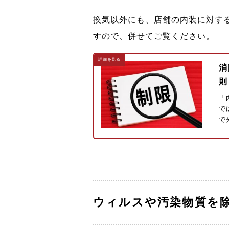
換気以外にも、店舗の内装に対す
すので、併せてご覧ください。
消
則
「
で
で
ウィルスや汚染物質を