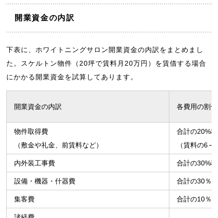
開業資金の内訳
下表に、ホワイトニングサロン開業資金の内訳をまとめまし
た。スケルトン物件（20坪で賃料月20万円）を賃借する場合
にかかる開業資金を試算してあります。
開業資金の内訳
各費用の割合
物件取得費
合計の20%
（敷金や礼金、前賃料など）
（賃料の6～
内外装工事費
合計の30%
設備・機器・什器費
合計の30％
集客費
合計の10％
諸経費