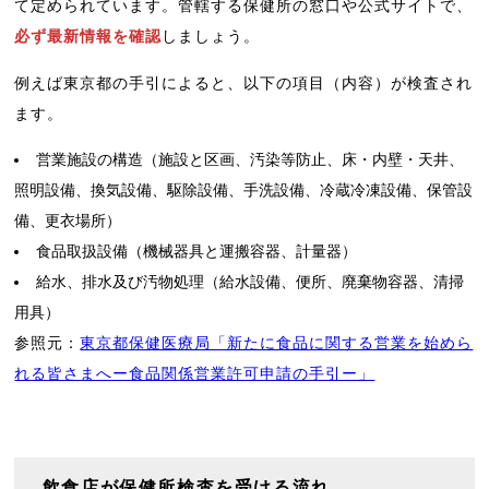
て定められています。管轄する保健所の窓口や公式サイトで、
必ず最新情報を確認
しましょう。
例えば東京都の手引によると、以下の項目（内容）が検査され
ます。
営業施設の構造（施設と区画、汚染等防止、床・内壁・天井、
照明設備、換気設備、駆除設備、手洗設備、冷蔵冷凍設備、保管設
備、更衣場所）
食品取扱設備（機械器具と運搬容器、計量器）
給水、排水及び汚物処理（給水設備、便所、廃棄物容器、清掃
用具）
参照元：
東京都保健医療局「新たに食品に関する営業を始めら
れる皆さまへー食品関係営業許可申請の手引ー」
飲食店が保健所検査を受ける流れ