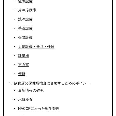
駆除設備
冷凍冷蔵庫
洗浄設備
手洗設備
保管設備
厨房設備・器具・什器
計量器
更衣室
便所
飲食店の保健所検査に合格するためのポイント
最新情報の確認
水質検査
HACCPに沿った衛生管理