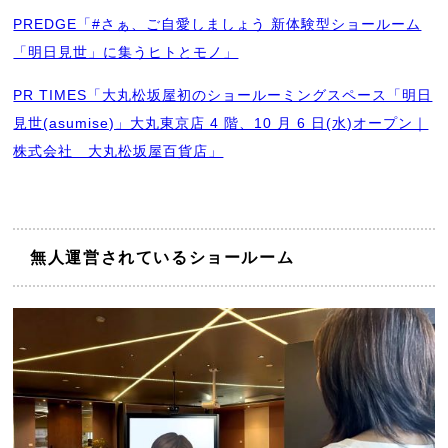
PREDGE「#さぁ、ご自愛しましょう 新体験型ショールーム
「明日見世」に集うヒトとモノ」
PR TIMES「大丸松坂屋初のショールーミングスペース「明日
見世(asumise)」大丸東京店 4 階、10 月 6 日(水)オープン｜
株式会社 大丸松坂屋百貨店」
無人運営されているショールーム