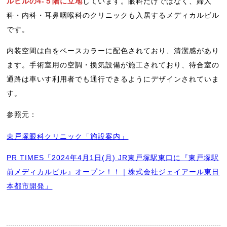
ルビルの4-５階に立地
しています。眼科だけではなく、婦人
科・内科・耳鼻咽喉科のクリニックも入居するメディカルビル
です。
内装空間は白をベースカラーに配色されており、清潔感があり
ます。手術室用の空調・換気設備が施工されており、待合室の
通路は車いす利用者でも通行できるようにデザインされていま
す。
参照元：
東戸塚眼科クリニック「施設案内」
PR TIMES「2024年4月1日(月) JR東戸塚駅東口に『東戸塚駅
前メディカルビル』オープン！！｜株式会社ジェイアール東日
本都市開発」